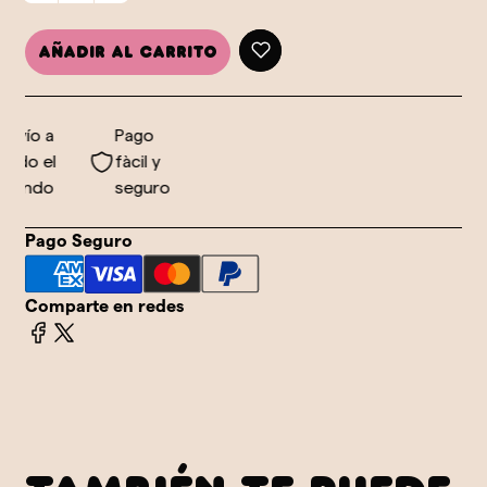
Añadir al carrito
nvío a
Pago
odo el
fàcil y
undo
seguro
Pago Seguro
Comparte en redes