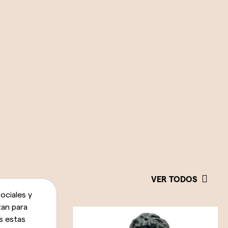
VER TODOS
ociales y
zan para
s estas