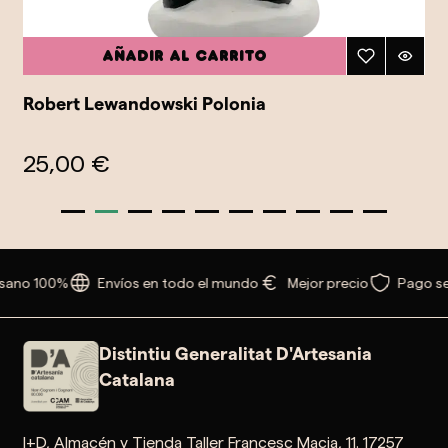
Añadir al carrito
Robert Lewandowski Polonia
25,00 €
sano 100%
Envíos en todo el mundo
Mejor precio
Pago se
Distintiu Generalitat D'Artesania
Catalana
I+D, Almacén y Tienda Taller Francesc Macia, 11. 17257