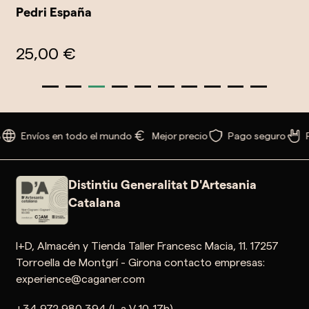
Pedri España
25,00 €
Envíos en todo el mundo
Mejor precio
Pago seguro
P
Distintiu Generalitat D'Artesania
Catalana
I+D, Almacén y Tienda Taller Francesc Macia, 11. 17257
Torroella de Montgrí - Girona contacto empresas:
experience@caganer.com
+34 972 980 394 (L a V 10-17h)