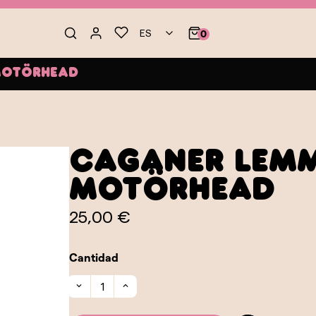
ES
0
Motörhead
Caganer Lemm
Motörhead
25,00 €
Cantidad