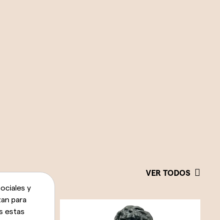
VER TODOS
ociales y
zan para
s estas