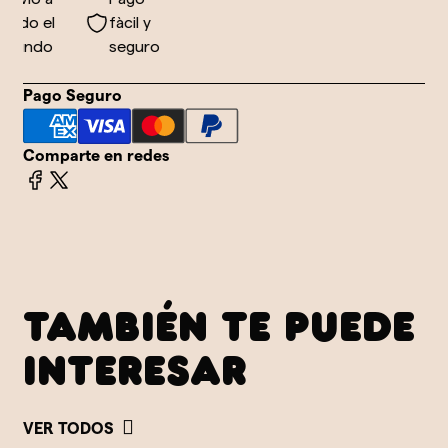
odo el
fàcil y
mundo
seguro
Pago Seguro
Comparte en redes
TAMBIÉN TE PUEDE
INTERESAR
VER TODOS