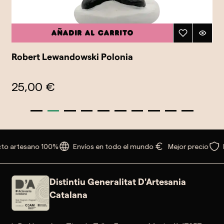
Añadir al carrito
Robert Lewandowski Polonia
25,00 €
to artesano 100%
Envíos en todo el mundo
Mejor precio
Distintiu Generalitat D'Artesania
Catalana