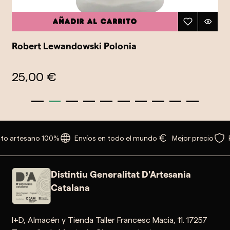
Añadir al carrito
Robert Lewandowski Polonia
25,00 €
to artesano 100%
Envíos en todo el mundo
Mejor precio
Distintiu Generalitat D'Artesania
Catalana
I+D, Almacén y Tienda Taller Francesc Macia, 11. 17257