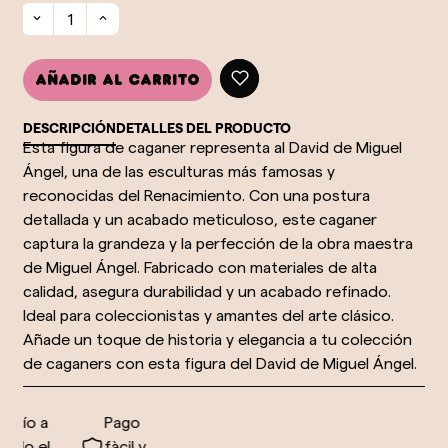
Añadir al carrito
DESCRIPCIÓN
DETALLES DEL PRODUCTO
Esta figura de caganer representa al David de Miguel
Ángel, una de las esculturas más famosas y
reconocidas del Renacimiento. Con una postura
detallada y un acabado meticuloso, este caganer
captura la grandeza y la perfección de la obra maestra
de Miguel Ángel. Fabricado con materiales de alta
calidad, asegura durabilidad y un acabado refinado.
Ideal para coleccionistas y amantes del arte clásico.
Añade un toque de historia y elegancia a tu colección
de caganers con esta figura del David de Miguel Ángel.
vío a
Pago
do el
fàcil y