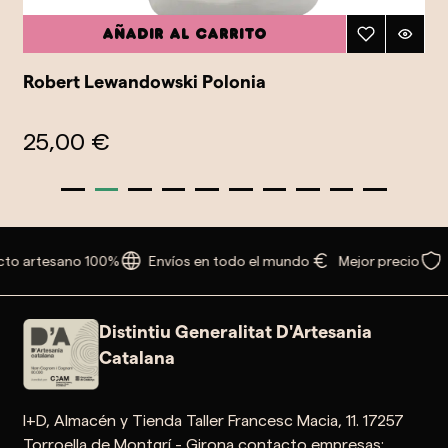
Añadir al carrito
Robert Lewandowski Polonia
25,00 €
to artesano 100%
Envíos en todo el mundo
Mejor precio
Distintiu Generalitat D'Artesania
Catalana
I+D, Almacén y Tienda Taller Francesc Macia, 11. 17257
Torroella de Montgrí - Girona contacto empresas: