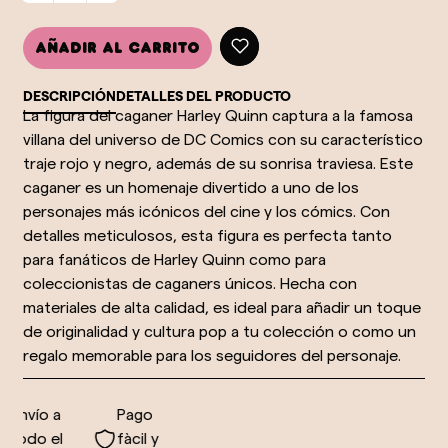
Añadir al carrito
DESCRIPCIÓN
DETALLES DEL PRODUCTO
La figura del caganer Harley Quinn captura a la famosa
villana del universo de DC Comics con su característico
traje rojo y negro, además de su sonrisa traviesa. Este
caganer es un homenaje divertido a uno de los
personajes más icónicos del cine y los cómics. Con
detalles meticulosos, esta figura es perfecta tanto
para fanáticos de Harley Quinn como para
coleccionistas de caganers únicos. Hecha con
materiales de alta calidad, es ideal para añadir un toque
de originalidad y cultura pop a tu colección o como un
regalo memorable para los seguidores del personaje.
Envío a
Pago
todo el
fàcil y