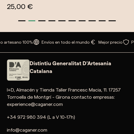
25,00 €
o artesano 100%
Envíos en todo el mundo
Mejor precio
P
Distintiu Generalitat D'Artesania
Catalana
I+D, Almacén y Tienda Taller Francesc Macia, 11. 17257
Torroella de Montgrí - Girona contacto empresas:
experience@caganer.com
+34 972 980 394 (L a V 10-17h)
info@caganer.com