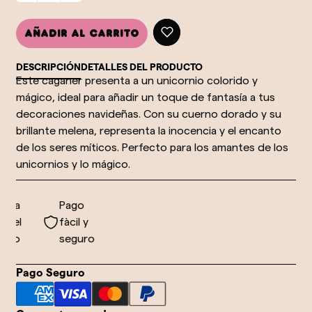
Añadir al carrito
DESCRIPCIÓN
DETALLES DEL PRODUCTO
Este caganer presenta a un unicornio colorido y
mágico, ideal para añadir un toque de fantasía a tus
decoraciones navideñas. Con su cuerno dorado y su
brillante melena, representa la inocencia y el encanto
de los seres míticos. Perfecto para los amantes de los
unicornios y lo mágico.
o a
Pago
 el
fàcil y
do
seguro
Pago Seguro