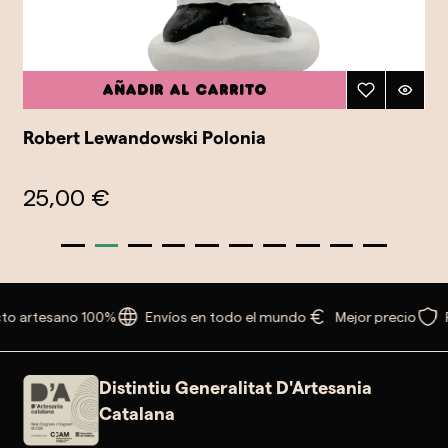
Añadir al carrito
Robert Lewandowski Polonia
25,00 €
to artesano 100%
Envíos en todo el mundo
Mejor precio
Distintiu Generalitat D'Artesania
Catalana