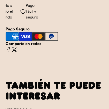
nvío a
Pago
odo el
fàcil y
undo
seguro
Pago Seguro
Comparte en redes
TAMBIÉN TE PUEDE
INTERESAR