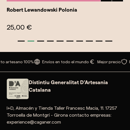
Robert Lewandowski Polonia
25,00 €
to artesano 100%
Envíos en todo el mundo
Mejor precio
Distintiu Generalitat D'Artesania
Catalana
I+D, Almacén y Tienda Taller Francesc Macia, 11. 17257
Torroella de Montgrí - Girona contacto empresas:
experience@caganer.com