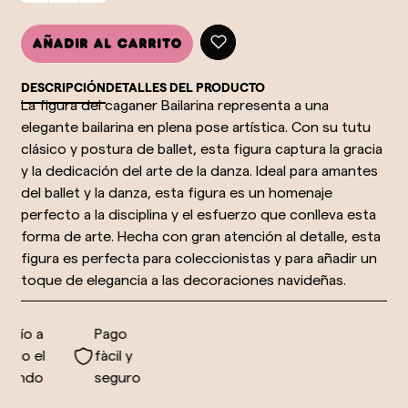
Añadir al carrito
DESCRIPCIÓN
DETALLES DEL PRODUCTO
La figura del caganer Bailarina representa a una
elegante bailarina en plena pose artística. Con su tutu
clásico y postura de ballet, esta figura captura la gracia
y la dedicación del arte de la danza. Ideal para amantes
del ballet y la danza, esta figura es un homenaje
perfecto a la disciplina y el esfuerzo que conlleva esta
forma de arte. Hecha con gran atención al detalle, esta
figura es perfecta para coleccionistas y para añadir un
toque de elegancia a las decoraciones navideñas.
vío a
Pago
do el
fàcil y
undo
seguro