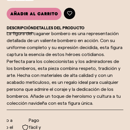
Añadir al carrito
DESCRIPCIÓN
DETALLES DEL PRODUCTO
La figura del caganer bombero es una representación
detallada de un valiente bombero en acción. Con su
uniforme completo y su expresión decidida, esta figura
captura la esencia de estos héroes cotidianos.
Perfecta para los coleccionistas y los admiradores de
los bomberos, esta pieza combina respeto, tradición y
arte. Hecha con materiales de alta calidad y con un
acabado meticuloso, es un regalo ideal para cualquier
persona que admire el coraje y la dedicación de los
bomberos. Añade un toque de heroísmo y cultura a tu
colección navideña con esta figura única.
vío a
Pago
do el
fàcil y