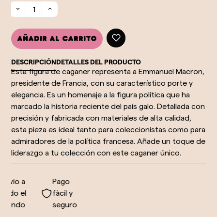
Añadir al carrito
DESCRIPCIÓN
DETALLES DEL PRODUCTO
Esta figura de caganer representa a Emmanuel Macron,
presidente de Francia, con su característico porte y
elegancia. Es un homenaje a la figura política que ha
marcado la historia reciente del país galo. Detallada con
precisión y fabricada con materiales de alta calidad,
esta pieza es ideal tanto para coleccionistas como para
admiradores de la política francesa. Añade un toque de
liderazgo a tu colección con este caganer único.
nvío a
Pago
odo el
fàcil y
undo
seguro