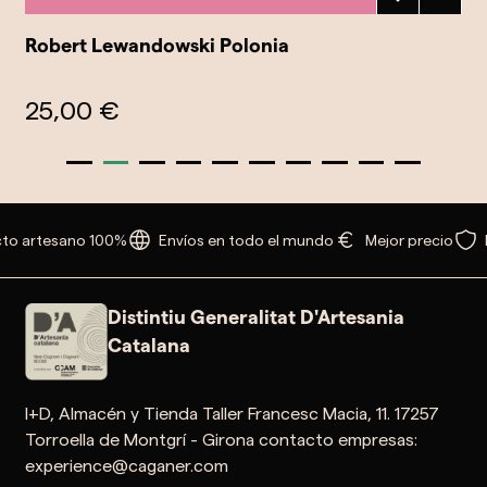
Robert Lewandowski Polonia
25,00 €
to artesano 100%
Envíos en todo el mundo
Mejor precio
Distintiu Generalitat D'Artesania
Catalana
I+D, Almacén y Tienda Taller Francesc Macia, 11. 17257
Torroella de Montgrí - Girona contacto empresas:
experience@caganer.com