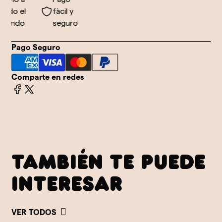
odo el
fàcil y
undo
seguro
Pago Seguro
Comparte en redes
TAMBIÉN TE PUEDE
INTERESAR
VER TODOS