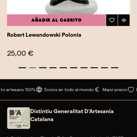
Añadir al carrito
Robert Lewandowski Polonia
25,00 €
to artesano 100%
Envíos en todo el mundo
Mejor precio
Distintiu Generalitat D'Artesania
Catalana