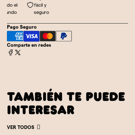
todo el
fàcil y
mundo
seguro
Pago Seguro
Comparte en redes
TAMBIÉN TE PUEDE
INTERESAR
VER TODOS