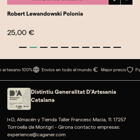
Robert Lewandowski Polonia
25,00 €
 artesano 100%
Envíos en todo el mundo
Mejor precio
Pa
Distintiu Generalitat D'Artesania
Catalana
I+D, Almacén y Tienda Taller Francesc Macia, 11. 17257
Torroella de Montgrí - Girona contacto empresas:
experience@caganer.com