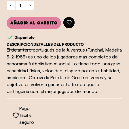
Añadir al carrito

Disponible
DESCRIPCIÓN
DETALLES DEL PRODUCTO
El delantero portugués de la Juventus (Funchal, Madeira
5-2-1985) es uno de los jugadores más completos del
panorama futbolístico mundial. Lo tiene todo: una gran
capacidad física, velocidad, disparo potente, habilidad,
ambición... Obtuvo la Pelota de Oro tres veces y su
objetivo es volver a ganar este trofeo que le
distinguiría com el mejor jugador del mundo.
Pago
l
fàcil y
seguro