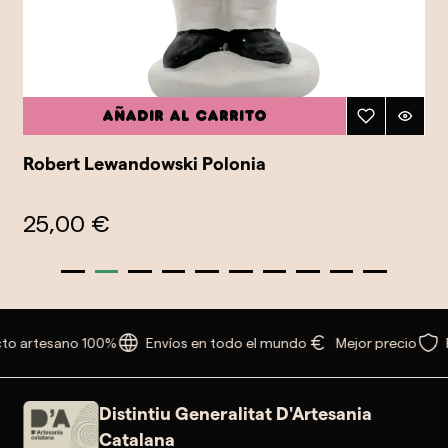
Añadir al carrito
Robert Lewandowski Polonia
25,00 €
to artesano 100%
Envíos en todo el mundo
Mejor precio
Distintiu Generalitat D'Artesania
Catalana