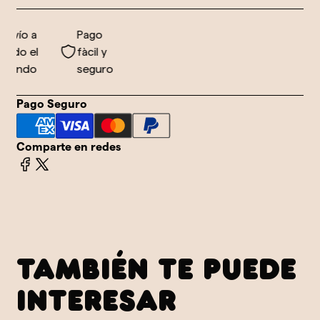
nvío a
Pago
odo el
fàcil y
undo
seguro
Pago Seguro
Comparte en redes
TAMBIÉN TE PUEDE
INTERESAR