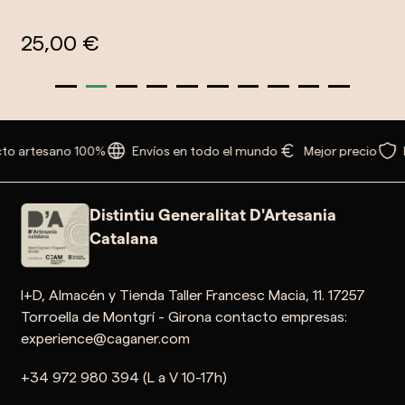
25,00 €
to artesano 100%
Envíos en todo el mundo
Mejor precio
Distintiu Generalitat D'Artesania
Catalana
I+D, Almacén y Tienda Taller Francesc Macia, 11. 17257
Torroella de Montgrí - Girona contacto empresas:
experience@caganer.com
+34 972 980 394 (L a V 10-17h)