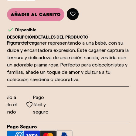
Añadir al carrito

Disponible
DESCRIPCIÓN
DETALLES DEL PRODUCTO
Figura del caganer representando a una bebé, con su
dulce y encantadora expresión. Este caganer captura la
ternura y delicadeza de una recién nacida, vestida con
un adorable pijama rosa. Perfecto para coleccionistas y
familias, añade un toque de amor y dulzura a tu
colección navideña o decorativa.
nvío a
Pago
odo el
fàcil y
mundo
seguro
Pago Seguro