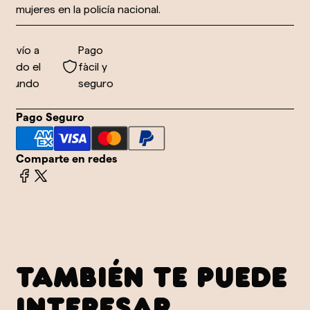
mujeres en la policía nacional.
Envío a
Pago
todo el
fàcil y
mundo
seguro
Pago Seguro
Comparte en redes
TAMBIÉN TE PUEDE
INTERESAR