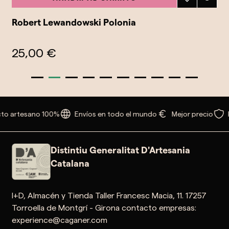
Robert Lewandowski Polonia
25,00 €
to artesano 100%
Envíos en todo el mundo
Mejor precio
Distintiu Generalitat D'Artesania
Catalana
I+D, Almacén y Tienda Taller Francesc Macia, 11. 17257
Torroella de Montgrí - Girona contacto empresas:
experience@caganer.com