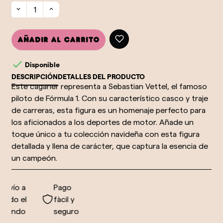
Añadir al carrito

Disponible
DESCRIPCIÓN
DETALLES DEL PRODUCTO
Este caganer representa a Sebastian Vettel, el famoso
piloto de Fórmula 1. Con su característico casco y traje
de carreras, esta figura es un homenaje perfecto para
los aficionados a los deportes de motor. Añade un
toque único a tu colección navideña con esta figura
detallada y llena de carácter, que captura la esencia de
un campeón.
nvío a
Pago
odo el
fàcil y
undo
seguro