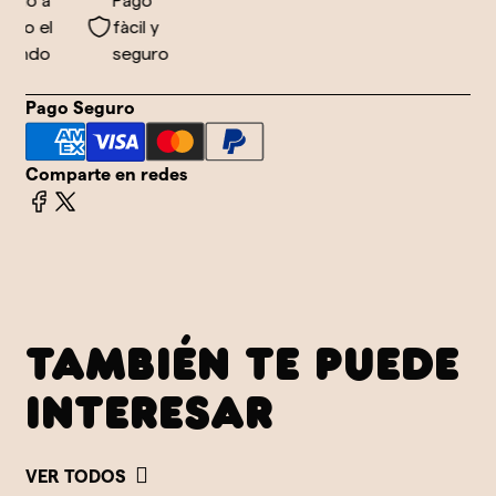
vío a
Pago
do el
fàcil y
undo
seguro
Pago Seguro
Comparte en redes
TAMBIÉN TE PUEDE
INTERESAR
VER TODOS