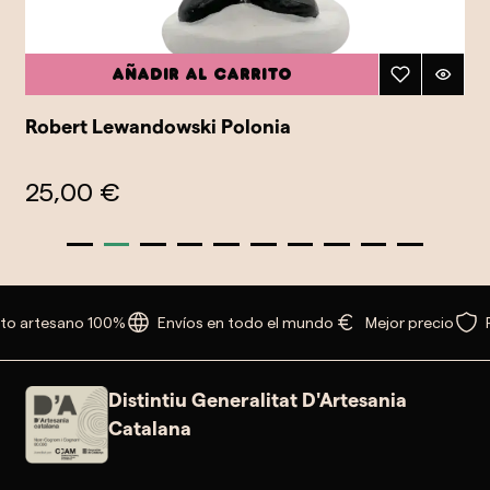
Añadir al carrito
Robert Lewandowski Polonia
25,00 €
to artesano 100%
Envíos en todo el mundo
Mejor precio
P
Distintiu Generalitat D'Artesania
Catalana