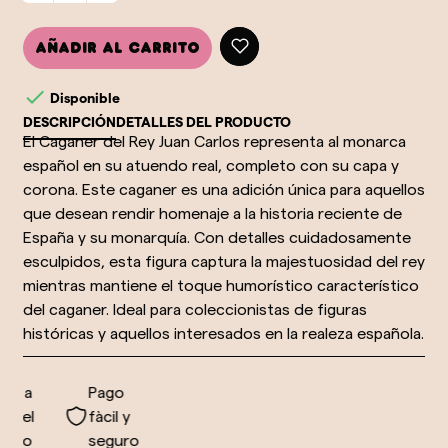
Añadir al carrito

Disponible
DESCRIPCIÓN
DETALLES DEL PRODUCTO
El Caganer del Rey Juan Carlos representa al monarca
español en su atuendo real, completo con su capa y
corona. Este caganer es una adición única para aquellos
que desean rendir homenaje a la historia reciente de
España y su monarquía. Con detalles cuidadosamente
esculpidos, esta figura captura la majestuosidad del rey
mientras mantiene el toque humorístico característico
del caganer. Ideal para coleccionistas de figuras
históricas y aquellos interesados en la realeza española.
o a
Pago
 el
fàcil y
do
seguro