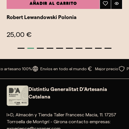
Añadir al carrito
Robert Lewandowski Polonia
25,00 €
o artesano 100%
Envíos en todo el mundo
Mejor precio
P
Distintiu Generalitat D'Artesania
Catalana
I+D, Almacén y Tienda Taller Francesc Macia, 11. 17257
Torroella de Montgrí - Girona contacto empresas:
experience@caganer.com