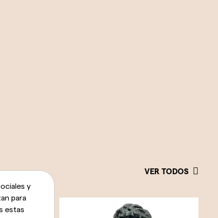
VER TODOS
ociales y
zan para
s estas