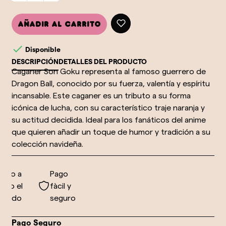
Añadir al carrito

Disponible
DESCRIPCIÓN
DETALLES DEL PRODUCTO
Caganer Son Goku representa al famoso guerrero de
Dragon Ball, conocido por su fuerza, valentía y espíritu
incansable. Este caganer es un tributo a su forma
icónica de lucha, con su característico traje naranja y
su actitud decidida. Ideal para los fanáticos del anime
que quieren añadir un toque de humor y tradición a su
colección navideña.
vío a
Pago
do el
fàcil y
ndo
seguro
Pago Seguro