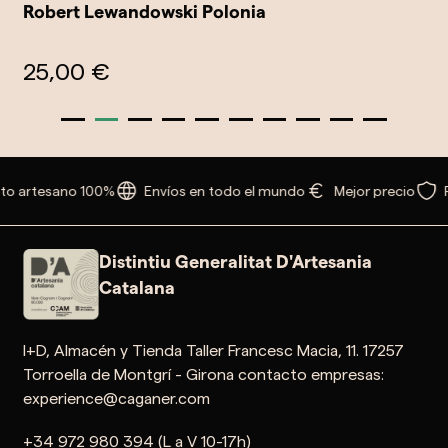
Robert Lewandowski Polonia
25,00 €
to artesano 100%
Envíos en todo el mundo
Mejor precio
Distintiu Generalitat D'Artesania
Catalana
I+D, Almacén y Tienda Taller Francesc Macia, 11. 17257
Torroella de Montgrí - Girona contacto empresas:
experience@caganer.com
+34 972 980 394 (L a V 10-17h)