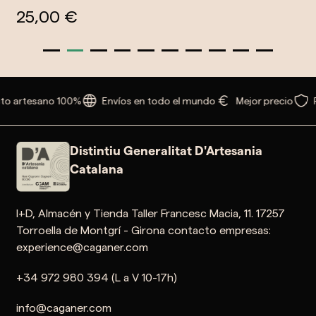
25,00 €
to artesano 100%
Envíos en todo el mundo
Mejor precio
Distintiu Generalitat D'Artesania
Catalana
I+D, Almacén y Tienda Taller Francesc Macia, 11. 17257
Torroella de Montgrí - Girona contacto empresas:
experience@caganer.com
+34 972 980 394 (L a V 10-17h)
info@caganer.com