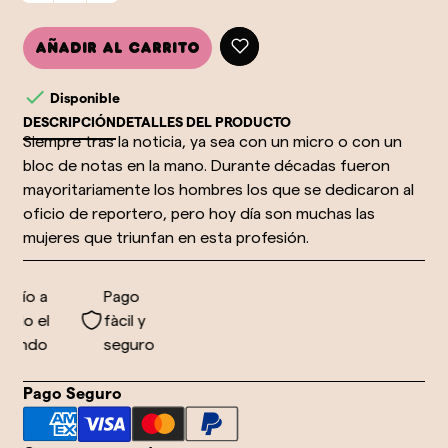
Añadir al carrito

Disponible
DESCRIPCIÓN
DETALLES DEL PRODUCTO
Siempre tras la noticia, ya sea con un micro o con un
bloc de notas en la mano. Durante décadas fueron
mayoritariamente los hombres los que se dedicaron al
oficio de reportero, pero hoy día son muchas las
mujeres que triunfan en esta profesión.
vío a
Pago
do el
fàcil y
undo
seguro
Pago Seguro