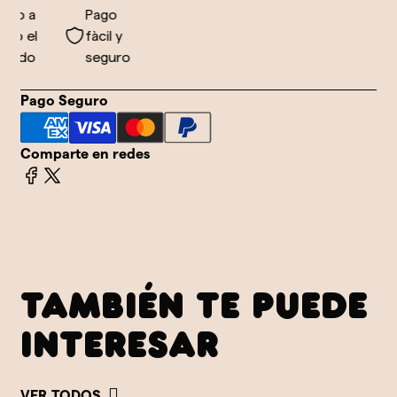
vío a
Pago
do el
fàcil y
ndo
seguro
Pago Seguro
Comparte en redes
TAMBIÉN TE PUEDE
INTERESAR
VER TODOS