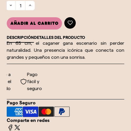
Añadir al carrito
DESCRIPCIÓN
DETALLES DEL PRODUCTO
En 65 cm, el caganer gana escenario sin perder
naturalidad. Una presencia icónica que conecta con
grandes y pequeños con una sonrisa.
ío a
Pago
o el
fàcil y
ndo
seguro
Pago Seguro
Comparte en redes