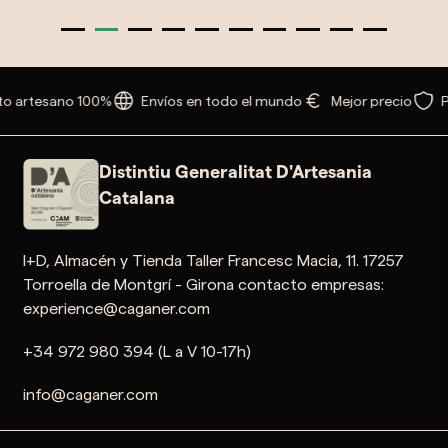
o artesano 100%
Envíos en todo el mundo
Mejor precio
P
Distintiu Generalitat D'Artesania
Catalana
I+D, Almacén y Tienda Taller Francesc Macia, 11. 17257
Torroella de Montgrí - Girona contacto empresas:
experience@caganer.com
+34 972 980 394 (L a V 10-17h)
info@caganer.com