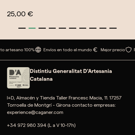
25,00 €
to artesano 100%
Envíos en todo el mundo
Mejor precio
Distintiu Generalitat D'Artesania
Catalana
I+D, Almacén y Tienda Taller Francesc Macia, 11. 17257
Torroella de Montgrí - Girona contacto empresas:
experience@caganer.com
+34 972 980 394 (L a V 10-17h)