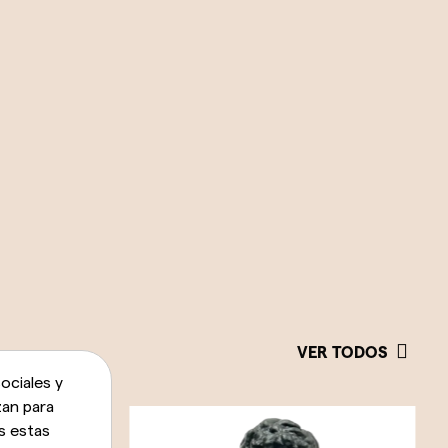
VER TODOS
ociales y
zan para
s estas