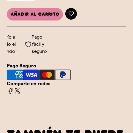
Añadir al carrito
nvío a
Pago
odo el
fàcil y
undo
seguro
Pago Seguro
Comparte en redes