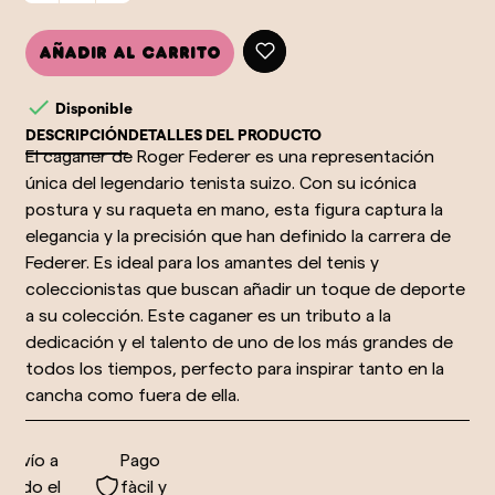
Añadir al carrito

Disponible
DESCRIPCIÓN
DETALLES DEL PRODUCTO
El caganer de Roger Federer es una representación
única del legendario tenista suizo. Con su icónica
postura y su raqueta en mano, esta figura captura la
elegancia y la precisión que han definido la carrera de
Federer. Es ideal para los amantes del tenis y
coleccionistas que buscan añadir un toque de deporte
a su colección. Este caganer es un tributo a la
dedicación y el talento de uno de los más grandes de
todos los tiempos, perfecto para inspirar tanto en la
cancha como fuera de ella.
nvío a
Pago
odo el
fàcil y