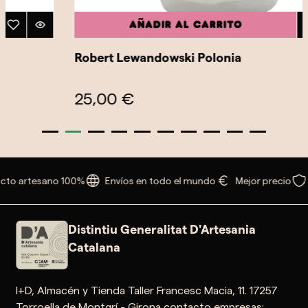
Añadir al carrito
Robert Lewandowski Polonia
25,00 €
cto artesano 100%
Envíos en todo el mundo
Mejor precio
Distintiu Generalitat D'Artesania
Catalana
I+D, Almacén y Tienda Taller Francesc Macia, 11. 17257
Torroella de Montgrí - Girona contacto empresas: