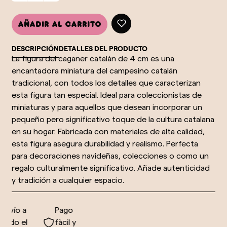
Añadir al carrito
DESCRIPCIÓN
DETALLES DEL PRODUCTO
La figura del caganer catalán de 4 cm es una
encantadora miniatura del campesino catalán
tradicional, con todos los detalles que caracterizan
esta figura tan especial. Ideal para coleccionistas de
miniaturas y para aquellos que desean incorporar un
pequeño pero significativo toque de la cultura catalana
en su hogar. Fabricada con materiales de alta calidad,
esta figura asegura durabilidad y realismo. Perfecta
para decoraciones navideñas, colecciones o como un
regalo culturalmente significativo. Añade autenticidad
y tradición a cualquier espacio.
nvío a
Pago
odo el
fàcil y