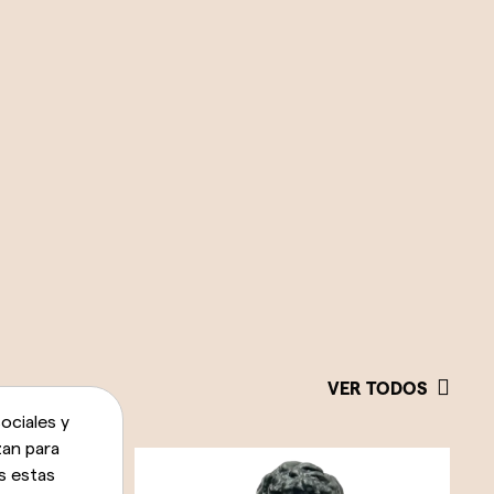
VER TODOS
ociales y
zan para
s estas