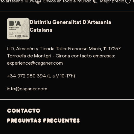
to artesano 100%
Envíos en todo el mundo
Mejor precio
Distintiu Generalitat D'Artesania
Catalana
I+D, Almacén y Tienda Taller Francesc Macia, 11. 17257
Torroella de Montgrí - Girona contacto empresas:
experience@caganer.com
+34 972 980 394 (L a V 10-17h)
info@caganer.com
Contacto
PREGUNTAS FRECUENTES